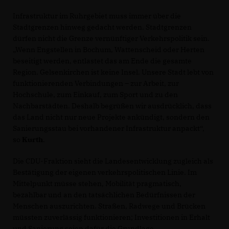
Infrastruktur im Ruhrgebiet muss immer über die
Stadtgrenzen hinweg gedacht werden. Stadtgrenzen
dürfen nicht die Grenze vernünftiger Verkehrspolitik sein.
Wenn Engstellen in Bochum, Wattenscheid oder Herten
beseitigt werden, entlastet das am Ende die gesamte
Region. Gelsenkirchen ist keine Insel. Unsere Stadt lebt von
funktionierenden Verbindungen – zur Arbeit, zur
Hochschule, zum Einkauf, zum Sport und zu den
Nachbarstädten. Deshalb begrüßen wir ausdrücklich, dass
das Land nicht nur neue Projekte ankündigt, sondern den
Sanierungsstau bei vorhandener Infrastruktur anpackt“,
so
Kurth
.
Die CDU-Fraktion sieht die Landesentwicklung zugleich als
Bestätigung der eigenen verkehrspolitischen Linie. Im
Mittelpunkt müsse stehen, Mobilität pragmatisch,
bezahlbar und an den tatsächlichen Bedürfnissen der
Menschen auszurichten. Straßen, Radwege und Brücken
müssten zuverlässig funktionieren; Investitionen in Erhalt
und Sanierung seien dafür die Grundlage.