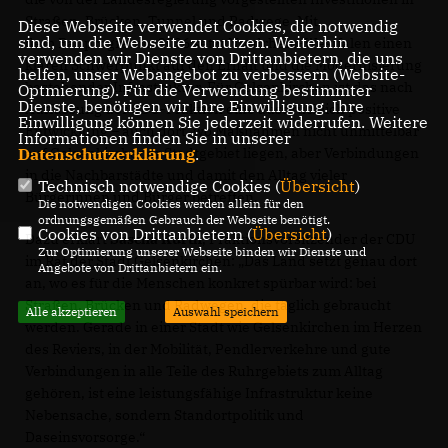
Straßen, Brücken, Tunnel und Radwege. Mit
Diese Webseite verwendet Cookies, die notwendig
sind, um die Webseite zu nutzen. Weiterhin
dem Bauprogramm 2026 setzt Nordrhein-Westfalen einen
verwenden wir Dienste von Drittanbietern, die uns
klaren Schwerpunkt auf den Erhalt und die Modernisierung
helfen, unser Webangebot zu verbessern (Website-
bestehender Infrastruktur. Für Gelsenkirchen ist das nach
Optmierung). Für die Verwendung bestimmter
Dienste, benötigen wir Ihre Einwilligung. Ihre
Auffassung der CDU-Fraktion eine ausdrücklich positive
Einwilligung können Sie jederzeit widerrufen. Weitere
Entwicklung – auch dort, wo Maßnahmen nicht unmittelbar
Informationen finden Sie in unserer
auf Gelsenkirchener Stadtgebiet liegen, aber Verbindungen
Datenschutzerklärung
.
in die Nachbarstädte und damit den Alltag vieler
Technisch notwendige Cookies (
Übersicht
)
Bürgerinnen und Bürger betreffen.
Die notwendigen Cookies werden allein für den
ordnungsgemäßen Gebrauch der Webseite benötigt.
Cookies von Drittanbietern (
Übersicht
)
Dazu erklärt
Sascha Kurth
, Fraktionsvorsitzender der CDU
Zur Optimierung unserer Webseite binden wir Dienste und
im Rat der Stadt Gelsenkirchen: „Das Land setzt genau dort
Angebote von Drittanbietern ein.
an, wo es für die Menschen konkret spürbar wird: bei
Straßen, Brücken und Radwegen, die täglich gebraucht
Alle akzeptieren
Auswahl speichern
werden. Gerade in einer Stadt wie Gelsenkirchen im Herzen
des Reviers, in der Mobilität, Pendlerverkehre und gute
Verbindungen in alle Teile des Ruhrgebiets zum Alltag
gehören, ist eine leistungsfähige Infrastruktur keine
Nebensache, sondern Standortpolitik und
Daseinsvorsorge.“