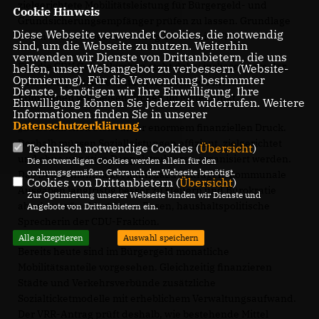
zielgerichtete Mobilitätsleistung für Bürgergeld- und
Cookie Hinweis
Grundsicherungsempfänger prüfen zu lassen. Grundlage
Diese Webseite verwendet Cookies, die notwendig
ist ein entsprechender Antrag der CDU im VRR.
sind, um die Webseite zu nutzen. Weiterhin
verwenden wir Dienste von Drittanbietern, die uns
Für die CDU Gelsenkirchen steht dabei insbesondere der
helfen, unser Webangebot zu verbessern (Website-
Optmierung). Für die Verwendung bestimmter
haushaltspolitische Nutzen für hochverschuldete
Dienste, benötigen wir Ihre Einwilligung. Ihre
Kommunen wie Gelsenkirchen im Mittelpunkt.
Einwilligung können Sie jederzeit widerrufen. Weitere
Informationen finden Sie in unserer
Datenschutzerklärung
.
Gelsenkirchen steht unter enormem finanziellen Druck.
Deshalb müssen Sozialleistungen effizient, zielgerichtet
Technisch notwendige Cookies (
Übersicht
)
und ohne unnötige Doppelstrukturen organisiert werden.
Die notwendigen Cookies werden allein für den
ordnungsgemäßen Gebrauch der Webseite benötigt.
Das Deutschlandticket kann dazu beitragen, kommunale
Cookies von Drittanbietern (
Übersicht
)
Ausgaben langfristig besser zu steuern und Bürokratie
Zur Optimierung unserer Webseite binden wir Dienste und
abzubauen“, erklärt Laura Rosen, haushaltspolitische
Angebote von Drittanbietern ein.
Sprecherin der CDU-Fraktion.
Alle akzeptieren
Auswahl speichern
Bereits heute sind im Bürgergeld monatliche
Mobilitätsanteile vorgesehen. Gleichzeitig finanzieren
Städte und Verkehrsverbünde zusätzliche
Sozialticketmodelle mit erheblichem Verwaltungsaufwand.
Der VRR-Antrag prüft deshalb, wie bestehende Mittel