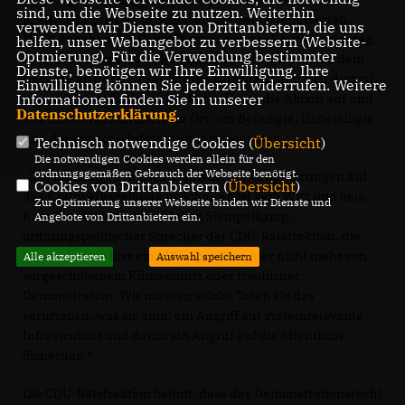
sind, um die Webseite zu nutzen. Weiterhin
Kraftwerksgelände in Scholven mit deutlichen Worten.
verwenden wir Dienste von Drittanbietern, die uns
Nach Angaben der Polizei hatten sich am Freitagvormittag,
helfen, unser Webangebot zu verbessern (Website-
Optmierung). Für die Verwendung bestimmter
29. Mai 2026, rund 250 Personen unbefugt Zutritt zu dem
Dienste, benötigen wir Ihre Einwilligung. Ihre
Gelände an der Glückaufstraße verschafft und sich dort zu
Einwilligung können Sie jederzeit widerrufen. Weitere
einem Protest formiert. Die Polizei löste die Aktion auf und
Informationen finden Sie in unserer
Datenschutzerklärung
.
war mit starken Kräften vor Ort, um Beteiligte, Unbeteiligte
und die kritische Infrastruktur zu schützen.
Technisch notwendige Cookies (
Übersicht
)
Die notwendigen Cookies werden allein für den
ordnungsgemäßen Gebrauch der Webseite benötigt.
Das Eindringen linksextremistischer Gruppierungen auf
Cookies von Drittanbietern (
Übersicht
)
das Kraftwerksgelände in Scholven ist kein Witz und kein
Zur Optimierung unserer Webseite binden wir Dienste und
Kavaliersdelikt“, ordnet Julian Siempelkamp,
Angebote von Drittanbietern ein.
ordnungspolitischer Sprecher der CDU-Ratsfraktion, die
Geschehnisse klar ein. „Wir sprechen hier nicht mehr von
Alle akzeptieren
Auswahl speichern
vorgeschobenem Klimaschutz oder friedlicher
Demonstration. Wir müssen solche Taten als das
verurteilen, was sie sind: ein Angriff auf systemrelevante
Infrastruktur und damit ein Angriff auf die öffentliche
Sicherheit.“
Die CDU-Ratsfraktion betont, dass das Demonstrationsrecht