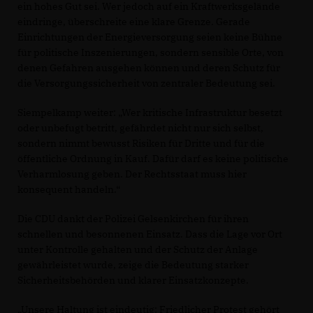
ein hohes Gut sei. Wer jedoch auf ein Kraftwerksgelände
eindringe, überschreite eine klare Grenze. Gerade
Einrichtungen der Energieversorgung seien keine Bühne
für politische Inszenierungen, sondern sensible Orte, von
denen Gefahren ausgehen können und deren Schutz für
die Versorgungssicherheit von zentraler Bedeutung sei.
Siempelkamp weiter: „Wer kritische Infrastruktur besetzt
oder unbefugt betritt, gefährdet nicht nur sich selbst,
sondern nimmt bewusst Risiken für Dritte und für die
öffentliche Ordnung in Kauf. Dafür darf es keine politische
Verharmlosung geben. Der Rechtsstaat muss hier
konsequent handeln.“
Die CDU dankt der Polizei Gelsenkirchen für ihren
schnellen und besonnenen Einsatz. Dass die Lage vor Ort
unter Kontrolle gehalten und der Schutz der Anlage
gewährleistet wurde, zeige die Bedeutung starker
Sicherheitsbehörden und klarer Einsatzkonzepte.
Unsere Haltung ist eindeutig: Friedlicher Protest gehört