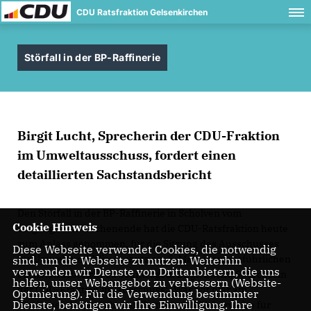
CDU Ratsfraktion Gelsenkirchen
Störfall in der BP-Raffinerie
Birgit Lucht, Sprecherin der CDU-Fraktion
im Umweltausschuss, fordert einen
detaillierten Sachstandsbericht
Den Störfall in der BP-Raffinerie in Scholven vom
Cookie Hinweis
vergangenen Wochenende hat die CDU-Ratsfraktion heute
zum Anlass genommen, für die Sitzung des Ausschusses
Diese Webseite verwendet Cookies, die notwendig
für Umwelt und Klimaschutz am 5. Mai einen ausführlichen
sind, um die Webseite zu nutzen. Weiterhin
verwenden wir Dienste von Drittanbietern, die uns
Sachstandsbericht zu beantragen. Birgit Lucht, Sprecherin
helfen, unser Webangebot zu verbessern (Website-
der CDU-Fraktion im Ausschuss: „Was wir hier am
Optmierung). Für die Verwendung bestimmter
Dienste, benötigen wir Ihre Einwilligung. Ihre
Wochenende erlebt haben, hat verständlicherweise für