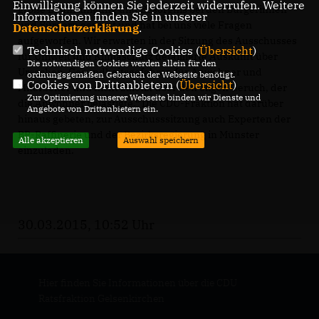
Einwilligung können Sie jederzeit widerrufen. Weitere
große Beunruhigung und Besorgnis bei den Bürgerinnen
Informationen finden Sie in unserer
und Bürgern gesorgt und hat bei uns viele Fragen
Datenschutzerklärung
.
aufgeworfen. Wir erwarten in der Sitzung des Ausschusses
Technisch notwendige Cookies (
Übersicht
)
für Umwelt und Klimaschutz detaillierte Auskunft über
Die notwendigen Cookies werden allein für den
Ursachen, Gesundheitsgefahren für Anwohner und
ordnungsgemäßen Gebrauch der Webseite benötigt.
Cookies von Drittanbietern (
Übersicht
)
Mitarbeiter und nicht zuletzt über den öligen Geruch, der
Zur Optimierung unserer Webseite binden wir Dienste und
die Anwohner belästigte.“ Die CDU-Fraktion hat darüber
Angebote von Drittanbietern ein.
hinaus gebeten, zur Ausschusssitzung auch Experten der
BP-Raffinerie und der Bezirksregierung in Münster
Alle akzeptieren
Auswahl speichern
einzuladen.
30.03.2015, 10:52 Uhr
Hier finden Sie Informationen über die CDU
Ratsfraktion Gelsenkirchen