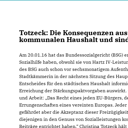
Totzeck: Die Konsequenzen aus
kommunalen Haushalt und sin
Am 20.01.16 hat das Bundessozialgericht (BSG) er
Sozialhilfe haben, obwohl sie von Hartz IV-Leis
des BSG auch schon vor sechsmonatigem Aufenthal
Stadtkämmerin in der nächsten Sitzung des Hau
Entscheides für den städtischen Haushalt informie
Erreichung der Stärkungspaktvorgaben auswirkt. C
und Arbeit: „Das Recht eines jeden EU-Bürgers, d
Errungenschaften eines vereinten Europas. Jede
gefährdet aber die Akzeptanz dieser Freizügigkei
diejenigen in den Genuss von Sozialleistungen k
Beiträge entrichtet haben.“ Christina Totzeck häl