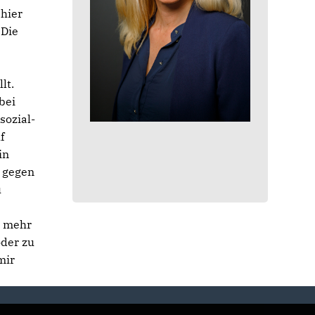
 hier
 Die
lt.
bei
sozial-
f
in
r gegen
u
r mehr
oder zu
mir