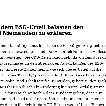
 dem BSG-Urteil belasten den
d Niemandem zu erklären
neut bekräftigt, dass hier lebende EU-Bürger Anspruch au
tungen ausgeschlossen sind. Der Anspruch kann nach Auffas
t bestehen. Die CDU-Ratsfraktion geht davon aus, dass d
ptausschusses zu den absehbaren Auswirkungen des BSG-
rt und erste Zahlen nennt, wie sich dieses Urteil auf die
hristina Totzeck, Sprecherin der CDU im Ausschuss für So
en Wohn- und Arbeitsort frei zu wählen, gehört zu den gro
r Missbrauch durch Einwanderung in unsere Sozialsysteme
t. Es muss auch weiterhin der Grundsatz gelten, dass nur
ommen, die bei uns längere Zeit gelebt und entsprechende
t es darum für richtig, dass EU-Bürger weder Hartz IV noch