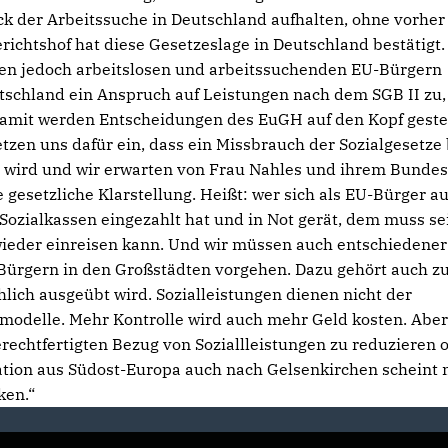
ck der Arbeitssuche in Deutschland aufhalten, ohne vorher
richtshof hat diese Gesetzeslage in Deutschland bestätigt.
en jedoch arbeitslosen und arbeitssuchenden EU-Bürgern
tschland ein Anspruch auf Leistungen nach dem SGB II zu,
Damit werden Entscheidungen des EuGH auf den Kopf gestel
setzen uns dafür ein, dass ein Missbrauch der Sozialgesetze 
t wird und wir erwarten von Frau Nahles und ihrem Bundes
gesetzliche Klarstellung. Heißt: wer sich als EU-Bürger au
e Sozialkassen eingezahlt hat und in Not gerät, dem muss se
 wieder einreisen kann. Und wir müssen auch entschiedene
Bürgern in den Großstädten vorgehen. Dazu gehört auch z
chlich ausgeübt wird. Sozialleistungen dienen nicht der
smodelle. Mehr Kontrolle wird auch mehr Geld kosten. Abe
rechtfertigten Bezug von Soziallleistungen zu reduzieren 
tion aus Südost-Europa auch nach Gelsenkirchen scheint 
ken.“