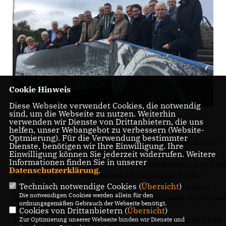
Cookie Hinweis
Diese Webseite verwendet Cookies, die notwendig
sind, um die Webseite zu nutzen. Weiterhin
verwenden wir Dienste von Drittanbietern, die uns
helfen, unser Webangebot zu verbessern (Website-
Optmierung). Für die Verwendung bestimmter
einem „CDU-Ferientermin vor Ort“ trafen sich jetzt zahlreiche
Dienste, benötigen wir Ihre Einwilligung. Ihre
Mandatsträgerinnen und Mandatsträger der CDU aus
Einwilligung können Sie jederzeit widerrufen. Weitere
Informationen finden Sie in unserer
Ratsfraktion, Bezirksfraktionen und Ortsverbänden, um sich üb
Datenschutzerklärung
.
die gerade begonnenen Arbeiten am Eingangsportal der
Technisch notwendige Cookies (
Übersicht
)
geschichtsträchtigen Glückauf-Kampfbahn zu informieren.
Die notwendigen Cookies werden allein für den
Gesprächspartner waren der Vorstandsvorsitzende der Stiftung
ordnungsgemäßen Gebrauch der Webseite benötigt.
Schalker Markt, Olivier Kruschinski, und der
Cookies von Drittanbietern (
Übersicht
)
Kuratoriumsvorsitzende der Stiftung Schalker Markt, Dr. Peter
Zur Optimierung unserer Webseite binden wir Dienste und