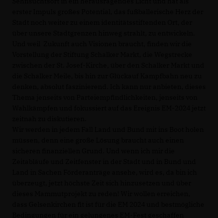
Sehnsuchtsort in ein herausragendes Licht und hat als
erster Impuls großes Potential, das fußballerische Herz der
Stadt noch weiter zu einem identitätsstiftenden Ort, der
über unsere Stadtgrenzen hinweg strahlt, zu entwickeln.
Und weil Zukunft auch Visionen braucht, finden wir die
Vorstellung der Stiftung Schalker Markt, die Wegstrecke
zwischen der St. Josef-Kirche, über den Schalker Markt und
die Schalker Meile, bis hin zur Glückauf Kampfbahn neu zu
denken, absolut faszinierend. Ich kann nur anbieten, dieses
Thema jenseits von Parteiempfindlichkeiten, jenseits von
Wahlkämpfen und fokussiert auf das Ereignis EM-2024 jetzt
zeitnah zu diskutieren.
Wir werden in jedem Fall Land und Bund mit ins Boot holen
müssen, denn eine große Lösung braucht auch einen
sicheren finanziellen Grund. Und wenn ich mir die
Zeitabläufe und Zeitfenster in der Stadt und in Bund und
Land in Sachen Förderanträge ansehe, wird es, da bin ich
überzeugt, jetzt höchste Zeit sich hinzusetzen und über
dieses Mammutprojekt zu reden! Wir wollen erreichen,
dass Gelsenkirchen fit ist für die EM 2024 und bestmögliche
Bedingungen für ein gelungenes EM-Fest geschaffen