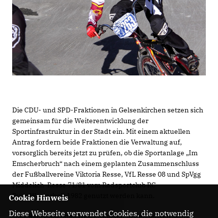
Die CDU- und SPD-Fraktionen in Gelsenkirchen setzen sich
gemeinsam für die Weiterentwicklung der
Sportinfrastruktur in der Stadt ein. Mit einem aktuellen
Antrag fordern beide Fraktionen die Verwaltung auf,
vorsorglich bereits jetzt zu prüfen, ob die Sportanlage „Im
Emscherbruch“ nach einem geplanten Zusammenschluss
der Fußballvereine Viktoria Resse, VfL Resse 08 und SpVgg
Middelich-Resse 71/81 vom Radsportclub RC
Buer/Westerholt 1982 genutzt werden kann.
Cookie Hinweis
Diese Webseite verwendet Cookies, die notwendig
Der Rad-Club Buer/Westerholt hat in den letzten Jahren