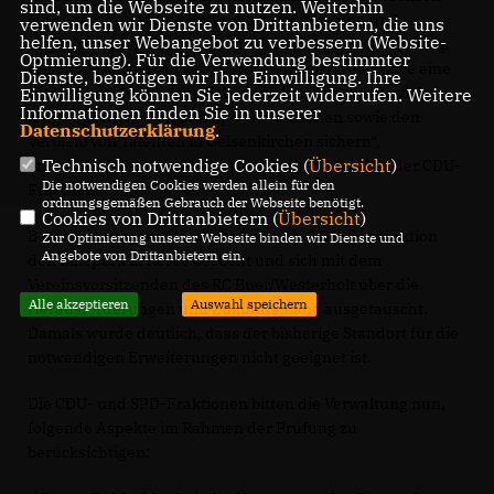
sind, um die Webseite zu nutzen. Weiterhin
eine beeindruckende Entwicklung genommen und
verwenden wir Dienste von Drittanbietern, die uns
helfen, unser Webangebot zu verbessern (Website-
engagiert sich insbesondere in der Nachwuchsförderung.
Optmierung). Für die Verwendung bestimmter
Eine BMX-Race-Strecke auf Wettbewerbsniveau wäre eine
Dienste, benötigen wir Ihre Einwilligung. Ihre
große Bereicherung für Gelsenkirchen und würde viele
Einwilligung können Sie jederzeit widerrufen. Weitere
Informationen finden Sie in unserer
junge Sportlerinnen und Sportler anziehen sowie den
Datenschutzerklärung
.
Verbleib von Talenten in Gelsenkirchen sichern“,
Technisch notwendige Cookies (
Übersicht
)
erklärt
Andreas Batzel
, sportpolitischer Sprecher der CDU-
Die notwendigen Cookies werden allein für den
Fraktion.
ordnungsgemäßen Gebrauch der Webseite benötigt.
Cookies von Drittanbietern (
Übersicht
)
Bereits im vergangenen Jahr hatte die CDU-Ratsfraktion
Zur Optimierung unserer Webseite binden wir Dienste und
Angebote von Drittanbietern ein.
den Bikepark in Resse besucht und sich mit dem
Vereinsvorsitzenden des RC Buer/Westerholt über die
Alle akzeptieren
Auswahl speichern
Herausforderungen und Zukunftspläne ausgetauscht.
Damals wurde deutlich, dass der bisherige Standort für die
notwendigen Erweiterungen nicht geeignet ist.
Die CDU- und SPD-Fraktionen bitten die Verwaltung nun,
folgende Aspekte im Rahmen der Prüfung zu
berücksichtigen: