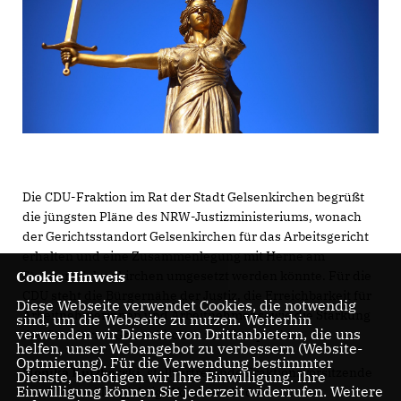
Die CDU-Fraktion im Rat der Stadt Gelsenkirchen begrüßt
die jüngsten Pläne des NRW-Justizministeriums, wonach
der Gerichtsstandort Gelsenkirchen für das Arbeitsgericht
erhalten und eine Zusammenlegung mit Herne am
Standort Gelsenkirchen umgesetzt werden könnte. Für die
Cookie Hinweis
CDU steht die Bürgernähe der Justiz, die Erreichbarkeit für
Diese Webseite verwendet Cookies, die notwendig
Arbeitnehmerinnen und Arbeitnehmer sowie die Stärkung
sind, um die Webseite zu nutzen. Weiterhin
verwenden wir Dienste von Drittanbietern, die uns
des Standortes Gelsenkirchen im Mittelpunkt.
helfen, unser Webangebot zu verbessern (Website-
Optmierung). Für die Verwendung bestimmter
Monika Kutzborski
, stellvertretende Fraktionsvorsitzende
Dienste, benötigen wir Ihre Einwilligung. Ihre
Einwilligung können Sie jederzeit widerrufen. Weitere
der CDU und langjährige Vorsitzende der