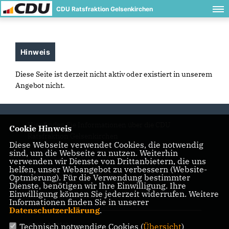
CDU Ratsfraktion Gelsenkirchen
Hinweis
Diese Seite ist derzeit nicht aktiv oder existiert in unserem
Angebot nicht.
Hier finden Sie Informationen über die CDU
Cookie Hinweis
Ratsfraktion Gelsenkirchen
Diese Webseite verwendet Cookies, die notwendig
sind, um die Webseite zu nutzen. Weiterhin
verwenden wir Dienste von Drittanbietern, die uns
helfen, unser Webangebot zu verbessern (Website-
IMPRESSUM
DATENSCHUTZ
KONTAKT
Optmierung). Für die Verwendung bestimmter
Dienste, benötigen wir Ihre Einwilligung. Ihre
Einwilligung können Sie jederzeit widerrufen. Weitere
CDU Gelsenkirchen
Informationen finden Sie in unserer
Datenschutzerklärung
.
CDU NRW
Technisch notwendige Cookies (
Übersicht
)