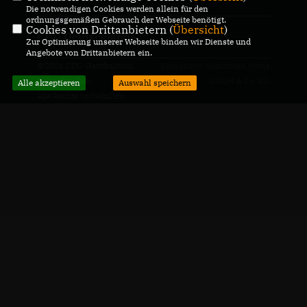
Die notwendigen Cookies werden allein für den
ordnungsgemäßen Gebrauch der Webseite benötigt.
Cookies von Drittanbietern (
Übersicht
)
CDU Deutschlands
Zur Optimierung unserer Webseite binden wir Dienste und
Angebote von Drittanbietern ein.
@2026 CDU-Ratsfraktion
Realisation: Sharkness Media
Gelsenkirchen
GmbH & Co. KG
Alle akzeptieren
Auswahl speichern
Alle Rechte vorbehalten.